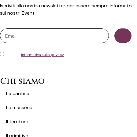
Iscriviti alla nostra newsletter per essere sempre informato
sui nostri Eventi.
Ho letto l'
informativa sulla privacy
e acconsento alla memorizzazione dei
miei dati, secondo quanto stabilito dal regolamento europeo per la protezione
dei dati personali n. 679/2016 (GDPR)
Chi siamo
La cantina
La masseria
Il territorio
ll primitivo