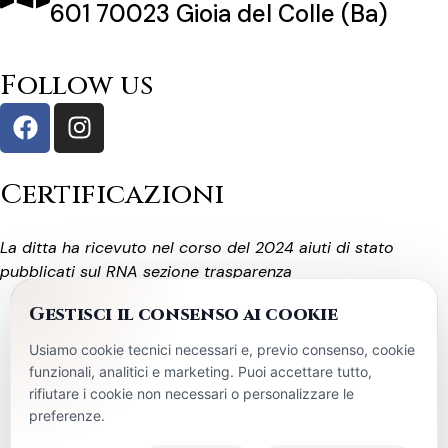
601 70023 Gioia del Colle (Ba)
Follow us
Certificazioni
La ditta ha ricevuto nel corso del 2024 aiuti di stato
pubblicati sul RNA sezione trasparenza
Gestisci il consenso ai cookie
Termini e Condizioni
Politica di rimborso e reso
Usiamo cookie tecnici necessari e, previo consenso, cookie
funzionali, analitici e marketing. Puoi accettare tutto,
Privacy Policy
Cookie Policy
rifiutare i cookie non necessari o personalizzare le
preferenze.
Gestisci preferenze privacy