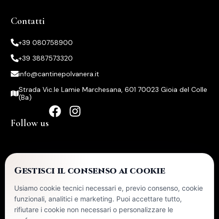
Contatti
+39 080758900
+39 3887573320
info@cantinepolvanera.it
Strada Vic.le Lamie Marchesana, 601 70023 Gioia del Colle
(Ba)
Follow us
Certificazioni
Gestisci il consenso ai cookie
Usiamo cookie tecnici necessari e, previo consenso, cookie
La ditta ha ricevuto nel corso del 2024 aiuti di stato
funzionali, analitici e marketing. Puoi accettare tutto,
pubblicati sul RNA sezione trasparenza
rifiutare i cookie non necessari o personalizzare le