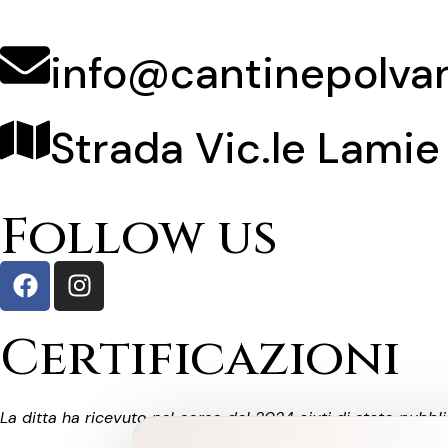
info@cantinepolvan
Strada Vic.le Lamie
Follow us
Certificazioni
La ditta ha ricevuto nel corso del 2024 aiuti di stato pubb