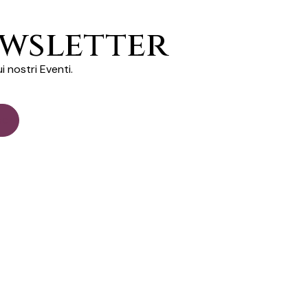
ewsletter
i nostri Eventi.
 dati, secondo quanto stabilito dal regolamento europeo per la protezione de