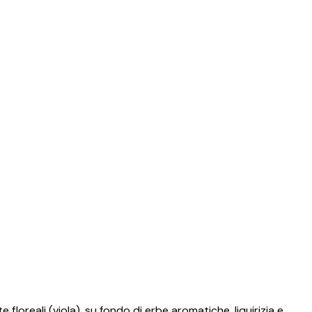
e floreali (viola), su fondo di erbe aromatiche, liquirizia e