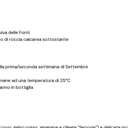
va delle Fonti
o di roccia calcarea sottostante
ella prima/seconda settimana di Settembre
ttimane ad una temperatura di 25°C
anno in bottiglia
i rovo, gelso rosso, amarena e ciliegia “ferrovia”) e delicate not