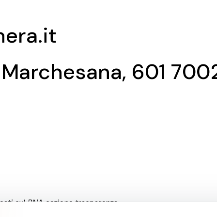
era.it
 Marchesana, 601 7002
licati sul RNA sezione trasparenza