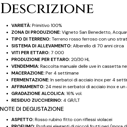
Descrizione
VARIETÀ:
Primitivo 100%
ZONA DI PRODUZIONE:
Vigneto San Benedetto, Acquavi
TIPO DI TERRENO:
Terreno rosso ferroso con uno strat
SISTEMA DI ALLEVAMENTO:
Alberello di 70 anni circa
VITI PER ETTARO:
7 000
PRODUZIONE PER ETTARO:
20/30 HL
VENDEMMIA:
Raccolta manuale delle uve in cassetta n
MACERAZIONE:
Per 4 settimane
FERMENTAZIONE:
In serbatoi di acciaio inox per 4 se
AFFINAMENTO:
24 mesi in serbatoi di acciaio inox e un 
GRADAZIONE ALCOLICA:
16% vol.
RESIDUO ZUCCHERINO:
4 GR/LT
NOTE DI DEGUSTAZIONE
ASPETTO:
Rosso rubino fitto con riflessi violacei
PROFUMO:
Profumi eleganti di piccoli frutti neri (mora d