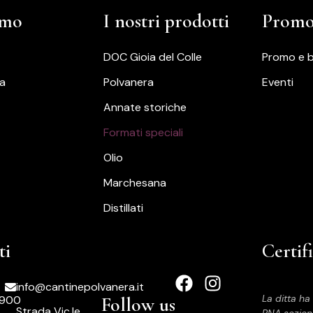
amo
I nostri prodotti
Promo 
DOC Gioia del Colle
Promo e 
a
Polvanera
Eventi
Annate storiche
Formati speciali
Olio
Marchesana
Distillati
ti
Certif
info@cantinepolvanera.it
La ditta ha
900
Follow us
Strada Vic.le