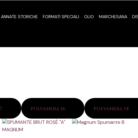
ANNATE STORICHE
FORMATI SPECIALI
OLIO
MARCHESANA
DI
17
(58)
Polvanera 16
(58)
Polvanera 14
(44