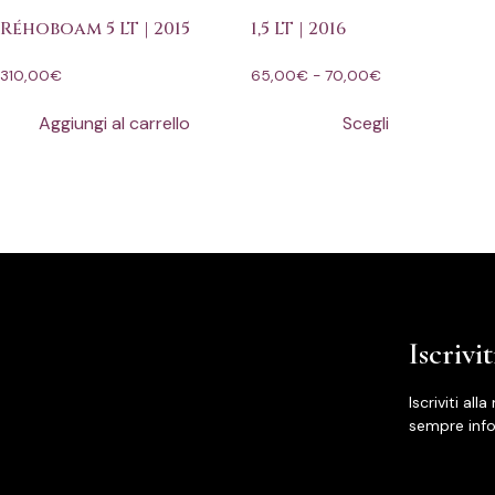
Réhoboam 5 LT | 2015
1,5 LT | 2016
310,00
€
65,00
€
-
70,00
€
Aggiungi al carrello
Scegli
Iscrivi
Iscriviti al
sempre info