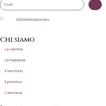
Ho letto l'
informativa sulla privacy
e acconsento alla memorizzazione dei
miei dati, secondo quanto stabilito dal regolamento europeo per la protezione
dei dati personali n. 679/2016 (GDPR)
Chi siamo
La cantina
La masseria
Il territorio
ll primitivo
L’enoteca