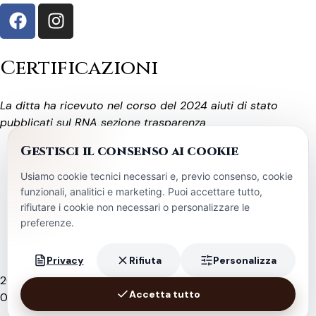
Certificazioni
La ditta ha ricevuto nel corso del 2024 aiuti di stato
pubblicati sul RNA sezione trasparenza
Gestisci il consenso ai cookie
Termini e Condizioni
Politica di rimborso e reso
Usiamo cookie tecnici necessari e, previo consenso, cookie
funzionali, analitici e marketing. Puoi accettare tutto,
Privacy Policy
Cookie Policy
rifiutare i cookie non necessari o personalizzare le
preferenze.
Gestisci preferenze privacy
Privacy
Rifiuta
Personalizza
2026 All rights reserved | Cantine Polvanera | PI
Accetta tutto
06340640728