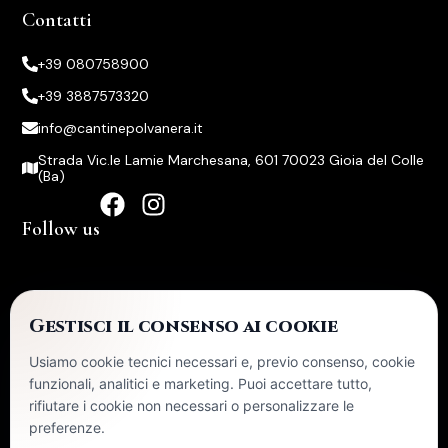
Contatti
+39 080758900
+39 3887573320
info@cantinepolvanera.it
Strada Vic.le Lamie Marchesana, 601 70023 Gioia del Colle
(Ba)
Follow us
Certificazioni
Gestisci il consenso ai cookie
Usiamo cookie tecnici necessari e, previo consenso, cookie
La ditta ha ricevuto nel corso del 2024 aiuti di stato
funzionali, analitici e marketing. Puoi accettare tutto,
pubblicati sul RNA sezione trasparenza
rifiutare i cookie non necessari o personalizzare le
preferenze.