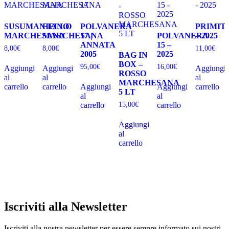
SUSUMANIELLO
FIANO
POLVANERA
PRIMIT
MARCHESANA
MARCHESANA
17 |
POLVANERA
– 2025
ANNATA
15 –
8,00
€
8,00
€
11,00
€
2005
2025
BAG IN
BOX –
95,00
€
16,00
€
Aggiungi
Aggiungi
Aggiungi
ROSSO
al
al
al
MARCHESANA
carrello
carrello
Aggiungi
Aggiungi
carrello
5 LT
al
al
15,00
€
carrello
carrello
Aggiungi
al
carrello
Iscriviti alla Newsletter
Iscriviti alla nostra newsletter per essere sempre informato sui nostri