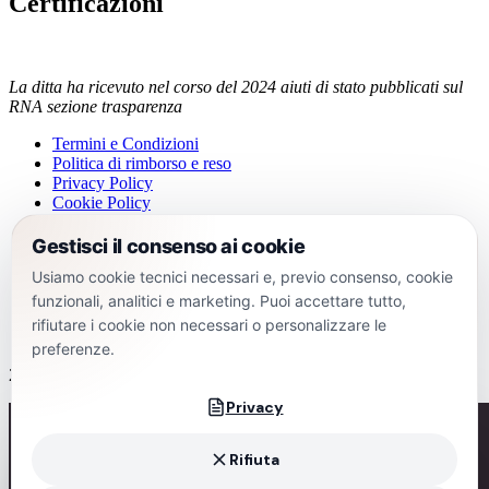
Certificazioni
La ditta ha ricevuto nel corso del 2024 aiuti di stato pubblicati sul
RNA sezione trasparenza
Termini e Condizioni
Politica di rimborso e reso
Privacy Policy
Cookie Policy
Gestisci preferenze privacy
Gestisci il consenso ai cookie
Termini e Condizioni
Usiamo cookie tecnici necessari e, previo consenso, cookie
Politica di rimborso e reso
Privacy Policy
funzionali, analitici e marketing. Puoi accettare tutto,
Cookie Policy
rifiutare i cookie non necessari o personalizzare le
Gestisci preferenze privacy
preferenze.
2026 All rights reserved | Cantine Polvanera | PI 06340640728
Privacy
Rifiuta
VERIFICA ETÀ