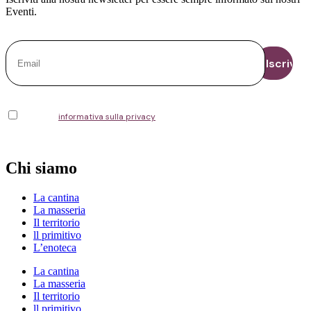
Eventi.
Ho letto l'
informativa sulla privacy
e acconsento alla memorizzazione
dei miei dati, secondo quanto stabilito dal regolamento europeo per la
protezione dei dati personali n. 679/2016 (GDPR)
Chi siamo
La cantina
La masseria
Il territorio
ll primitivo
L’enoteca
La cantina
La masseria
Il territorio
ll primitivo