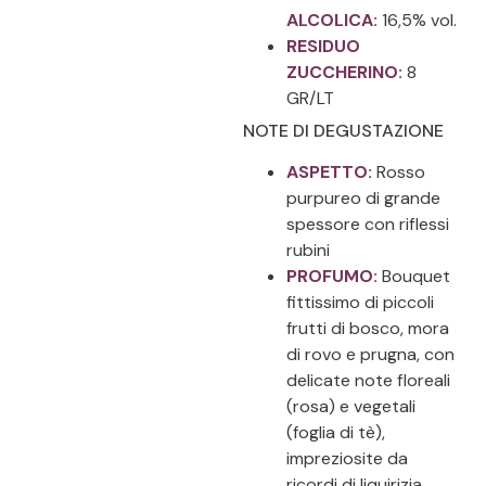
ALCOLICA:
16,5% vol.
RESIDUO
ZUCCHERINO:
8
GR/LT
NOTE DI DEGUSTAZIONE
ASPETTO:
Rosso
purpureo di grande
spessore con riflessi
rubini
PROFUMO:
Bouquet
fittissimo di piccoli
frutti di bosco, mora
di rovo e prugna, con
delicate note floreali
(rosa) e vegetali
(foglia di tè),
impreziosite da
ricordi di liquirizia,