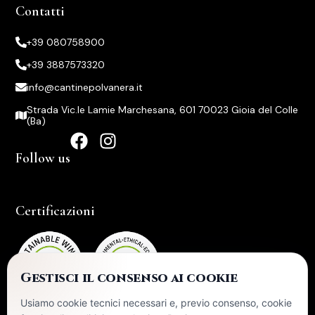
Contatti
+39 080758900
+39 3887573320
info@cantinepolvanera.it
Strada Vic.le Lamie Marchesana, 601 70023 Gioia del Colle
(Ba)
Follow us
Certificazioni
Gestisci il consenso ai cookie
Usiamo cookie tecnici necessari e, previo consenso, cookie
La ditta ha ricevuto nel corso del 2024 aiuti di stato